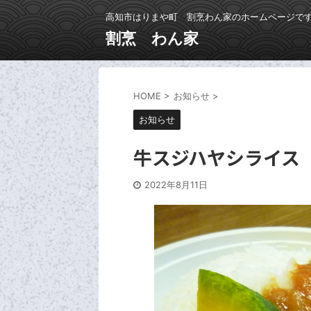
高知市はりまや町 割烹わん家のホームページで
割烹 わん家
HOME
>
お知らせ
>
お知らせ
牛スジハヤシライス
2022年8月11日