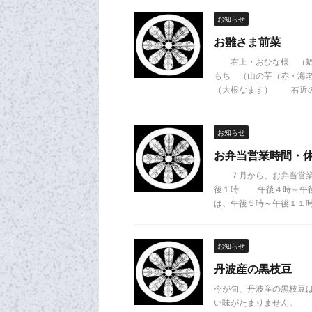
お知らせ
お雛さま前菜
右上・おひな様 （蛤
もち （山の芋（赤・
（大根なます） 右近の
お知らせ
お弁当営業時間・
７月から、お弁当営業
後１時 午後４時～午後
は、午後５時～午後１
お知らせ
丹波産の黒枝豆
今が旬、丹波産の黒枝豆
い味がたまりません。