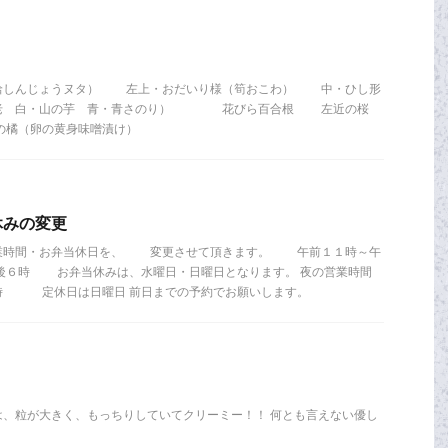
しんじょうヌタ） 左上・おだいり様（筍おこわ） 中・ひし形
海老 白・山の芋 青・青さのり） 花びら百合根 左近の桜
橘（卵の黄身味噌漬け）
休みの変更
時間・お弁当休日を、 変更させて頂きます。 午前１１時～午
６時 お弁当休みは、水曜日・日曜日となります。 夜の営業時間
１時 定休日は日曜日 前日までの予約でお願いします。
は、粒が大きく、もっちりしていてクリーミー！！ 何とも言えない優し