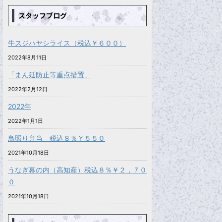
スタッフブログ
牛スジハヤシライス（税込￥６００）
2022年8月11日
「まん延防止等重点措置」
2022年2月12日
2022年
2022年1月1日
鳥照り弁当 税込８％￥５５０
2021年10月18日
うなぎ幕の内（高知産）税込８％￥２，７０
０
2021年10月18日