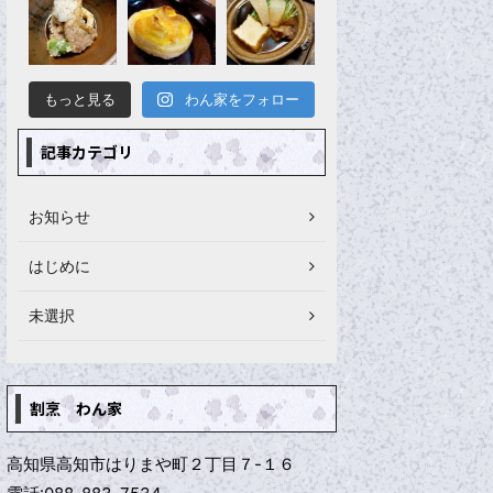
もっと見る
わん家をフォロー
記事カテゴリ
お知らせ
はじめに
未選択
割烹 わん家
高知県高知市はりまや町２丁目７-１６