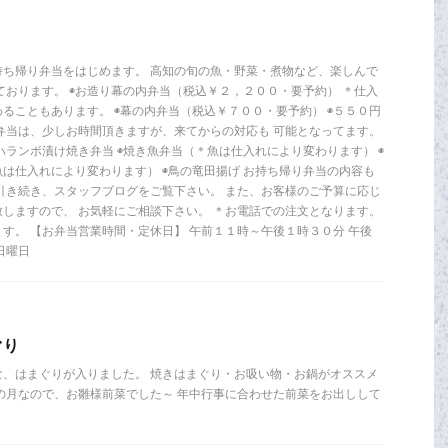
持ち帰り弁当をはじめます。 高知の旬の魚・野菜・煮物など、楽しんで
ております。 ◉お造り幕の内弁当（税込￥２，２００・要予約） ＊仕入
ることもあります。 ◉幕の内弁当（税込￥７００・要予約） ◉５５０円
弁当は、少しお時間頂きますが、来てからの対応も 可能となってます。
のハランボ漬け焼き弁当 ◉焼き魚弁当（＊魚は仕入れにより変わります） ◉
は仕入れにより変わります） ◉鳥の竜田揚げ お持ち帰り弁当の内容も
引き続き、スタッフブログをご覧下さい。 また、お客様のご予算に応じ
しますので、 お気軽にご相談下さい。 ＊お電話での注文となります。
す。 【お弁当営業時間・定休日】 午前１１時～午後１時３０分 午後
日曜日
ぐり
な、はまぐりが入りました。 焼きはまぐり・お吸い物・お鍋がオススメ
の月なので、お雛様前菜でした～ 年中行事に合わせた前菜をお出しして