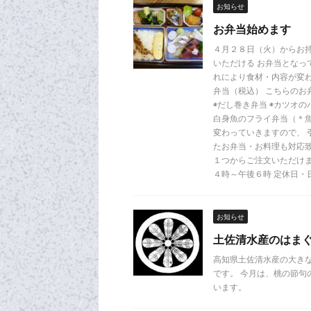
お知らせ
お弁当始めます
４月２８日（火）からお
いただける お弁当となっ
れにより食材・内容が変わ
弁当（税込） こちらのお
◉だし巻き弁当 ◉カツオ
白身魚のフライ弁当（＊魚
変わっていきますので、 
たお弁当・お料理も対応致
１つからご注文いただけま
４時～午後６時 定休日・
お知らせ
土佐清水産のはま
高知県土佐清水産の大き
です。 今月は、桃の節句
います。