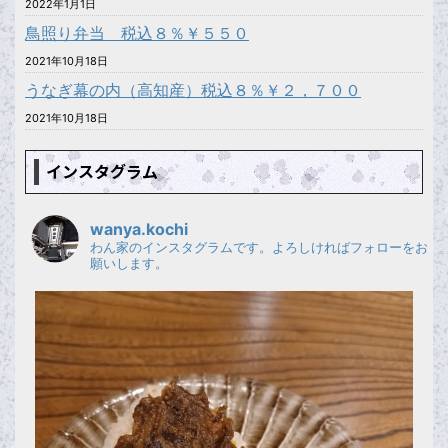
2022年1月1日
鳥照り弁当 税込８％￥５５０
2021年10月18日
うなぎ幕の内（高知産）税込８％￥２，７００
2021年10月18日
インスタグラム
wanya.kochi
わん家のインスタグラムです。よろしければフォローをお
願いします。