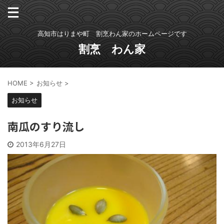
高知市はりまや町 割烹わん家のホームページです
割烹 わん家
HOME
>
お知らせ
>
お知らせ
南瓜のすり流し
2013年6月27日