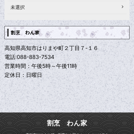
未選択
割烹 わん家
高知県高知市はりまや町２丁目７-１６
電話:088-883-7534
営業時間：午後5時～午後11時
定休日：日曜日
割烹 わん家