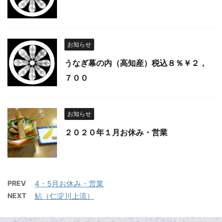
お知らせ
うなぎ幕の内（高知産）税込８％￥２，
７００
お知らせ
２０２０年１月お休み・営業
PREV
4・5月お休み・営業
NEXT
鮎（仁淀川上流）