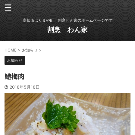
高知市はりまや町 割烹わん家のホームページです
割烹 わん家
HOME
>
お知らせ
>
お知らせ
鱧梅肉
2018年5月18日