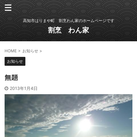
高知市はりまや町 割烹わん家のホームページです
割烹 わん家
HOME
>
お知らせ
>
お知らせ
無題
2013年1月4日