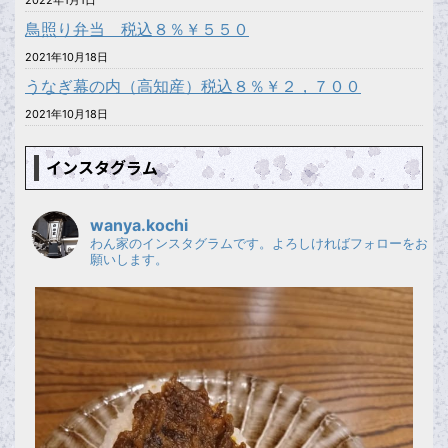
2022年1月1日
鳥照り弁当 税込８％￥５５０
2021年10月18日
うなぎ幕の内（高知産）税込８％￥２，７００
2021年10月18日
インスタグラム
wanya.kochi
わん家のインスタグラムです。よろしければフォローをお
願いします。