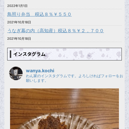
2022年1月1日
鳥照り弁当 税込８％￥５５０
2021年10月18日
うなぎ幕の内（高知産）税込８％￥２，７００
2021年10月18日
インスタグラム
wanya.kochi
わん家のインスタグラムです。よろしければフォローをお
願いします。