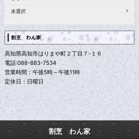
未選択
割烹 わん家
高知県高知市はりまや町２丁目７-１６
電話:088-883-7534
営業時間：午後5時～午後11時
定休日：日曜日
割烹 わん家