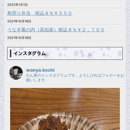
2022年1月1日
鳥照り弁当 税込８％￥５５０
2021年10月18日
うなぎ幕の内（高知産）税込８％￥２，７００
2021年10月18日
インスタグラム
wanya.kochi
わん家のインスタグラムです。よろしければフォローをお
願いします。