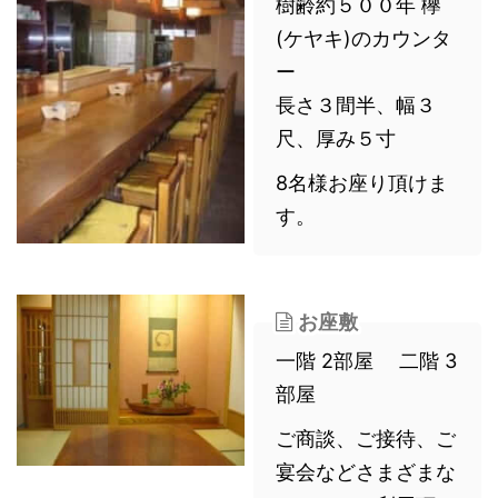
樹齢約５００年 欅
(ケヤキ)のカウンタ
ー
長さ３間半、幅３
尺、厚み５寸
8名様お座り頂けま
す。
お座敷
一階 2部屋 二階 3
部屋
ご商談、ご接待、ご
宴会などさまざまな